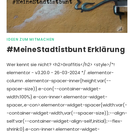
IDEEN ZUM MITMACHEN
#meineStadtistbunt Erklärung
Wer kennt sie nicht? <h2>Graffitis</h2> <style>/*!
elementor - v3.20.0 - 26-03-2024 */ .elementor-
column .elementor-spacer-inner{height:var(--
spacer-size)}.e-con{--container-widget-
width:100%}.e-con-inner>.elementor-widget-
spacer,.e-con>.elementor-widget-spacer{width:var(-
-container-widget-width,var(--spacer-size));--align-
self:var(--container-widget-align-self,initial);--flex-
shrink:0}.e-con-inner>.elementor-widget-