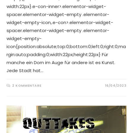
width:22px}.e-con-inner>.elementor-widget-
spacer.elementor-widget-empty .elementor-
widget-empty-icon,.e-con>.elementor-widget-
spacer.elementor-widget-empty .elementor-
widget-empty-
icon{position:absolute;top:0;bottom:0;left:0;right:0;ma
rgin:auto;padding:0;width:22px;height:22px} Für
manche ein Dorn im Auge für andere ist es Kunst.
Jede Stadt hat…
2 KOMMENTARE
16/04/2023