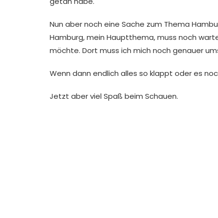
getan habe.
Nun aber noch eine Sache zum Thema Hambu
Hamburg, mein Hauptthema, muss noch warten. 
möchte. Dort muss ich mich noch genauer um
Wenn dann endlich alles so klappt oder es noc
Jetzt aber viel Spaß beim Schauen.
Ach und wenn Du Fragen oder Anregungen hast
Hinterlasse doch gerne ein Komment