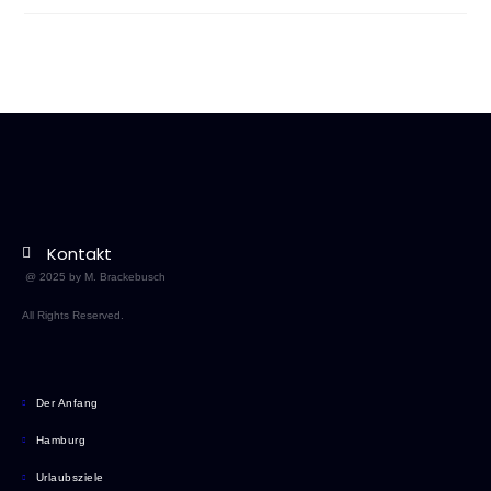
Kontakt
@ 2025 by M. Brackebusch
All Rights Reserved.
Der Anfang
Hamburg
Urlaubsziele