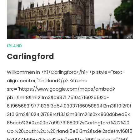
IRLAND
Carlingford
Willkommen in <h1>Carlingford</h1> <p style="text-
align: center;">in Irland</p> <iframe
src="https://www.google.com/maps/embed?
pb=!1m18!1m12!1m3!1d9371.751047160255!2d-
6.196568319771836!3d54.03937166058894!2m3!1f0!2f0!
3f0!3m2!1i1024!2i768!4f13.1!3m3!1m2!1s0x4860d6bed54
85ceb%3A0xa00c7a997318800!2sCarlingford%2C%20
Co.%20Louth%2C%20Irland!5e0!3m2!1sde!2sde!4v16815
57144459!5m2!1sde!2sde" width="600" height="450"