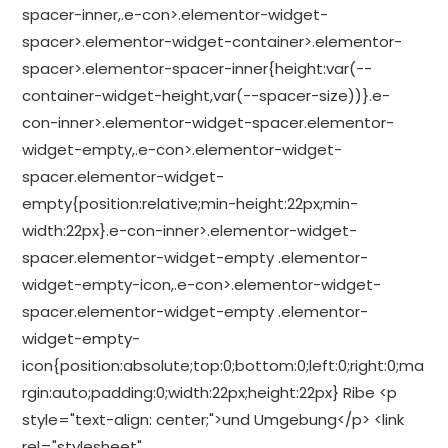
spacer-inner,.e-con>.elementor-widget-
spacer>.elementor-widget-container>.elementor-
spacer>.elementor-spacer-inner{height:var(--
container-widget-height,var(--spacer-size))}.e-
con-inner>.elementor-widget-spacer.elementor-
widget-empty,.e-con>.elementor-widget-
spacer.elementor-widget-
empty{position:relative;min-height:22px;min-
width:22px}.e-con-inner>.elementor-widget-
spacer.elementor-widget-empty .elementor-
widget-empty-icon,.e-con>.elementor-widget-
spacer.elementor-widget-empty .elementor-
widget-empty-
icon{position:absolute;top:0;bottom:0;left:0;right:0;ma
rgin:auto;padding:0;width:22px;height:22px} Ribe <p
style="text-align: center;">und Umgebung</p> <link
rel="stylesheet"