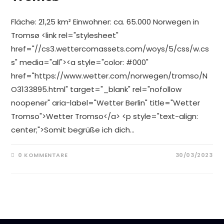
Fläche: 21,25 km² Einwohner: ca. 65.000 Norwegen in
Tromsø <link rel="stylesheet"
href="//cs3.wettercomassets.com/woys/5/css/w.cs
s" media="all"><a style="color: #000"
href="https://www.wetter.com/norwegen/tromso/N
O3133895.html" target="_blank" rel="nofollow
noopener" aria-label="Wetter Berlin" title="Wetter
Tromso">Wetter Tromso</a> <p style="text-align:
center;">Somit begrüße ich dich…
0 KOMMENTARE
30/03/2023