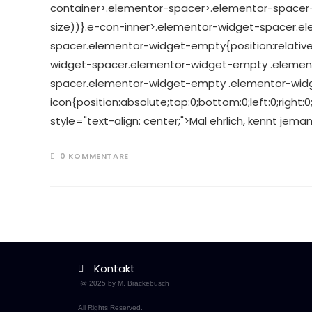
container>.elementor-spacer>.elementor-spacer-
size))}.e-con-inner>.elementor-widget-spacer.
spacer.elementor-widget-empty{position:relative
widget-spacer.elementor-widget-empty .elemen
spacer.elementor-widget-empty .elementor-wi
icon{position:absolute;top:0;bottom:0;left:0;right:
style="text-align: center;">Mal ehrlich, kennt jema
0 KOMMENTARE
Kontakt
@ 2025 by M. Brackebusch
All Rights Reserved.