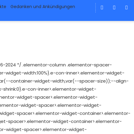
ekte
Gedanken und Ankündigungen
6-06-2024 */ .elementor-column .elementor-spacer-
ner-widget-width:100%}.e-con-inner>.elementor-widget-
r(--container-widget-width,var(--spacer-size));--align-
lex-shrink:0}.e-con-inner>.elementor-widget-
ementor-widget-spacer>.elementor-widget-
.elementor-widget-spacer>.elementor-widget-
-widget-spacer>.elementor-widget-container>.elementor-
get-spacer>.elementor-widget-container>.elementor-
tor-widget-spacer>.elementor-widget-