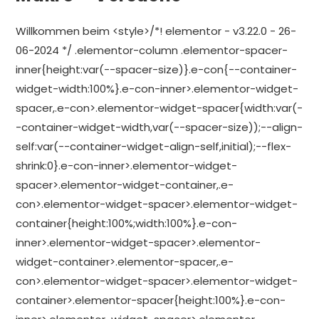
Willkommen beim <style>/*! elementor - v3.22.0 - 26-
06-2024 */ .elementor-column .elementor-spacer-
inner{height:var(--spacer-size)}.e-con{--container-
widget-width:100%}.e-con-inner>.elementor-widget-
spacer,.e-con>.elementor-widget-spacer{width:var(-
-container-widget-width,var(--spacer-size));--align-
self:var(--container-widget-align-self,initial);--flex-
shrink:0}.e-con-inner>.elementor-widget-
spacer>.elementor-widget-container,.e-
con>.elementor-widget-spacer>.elementor-widget-
container{height:100%;width:100%}.e-con-
inner>.elementor-widget-spacer>.elementor-
widget-container>.elementor-spacer,.e-
con>.elementor-widget-spacer>.elementor-widget-
container>.elementor-spacer{height:100%}.e-con-