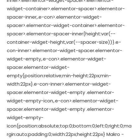
inner>.elementor-widget-spacer>.elementor-
widget-container>.elementor-spacer>.elementor-
spacer-inner,.e-con>.elementor-widget-
spacer>.elementor-widget-container>.elementor-
spacer>.elementor-spacer-inner{height:var(--
container-widget-height,var(--spacer-size))}.e-
con-inner>.elementor-widget-spacer.elementor-
widget-empty,.e-con>.elementor-widget-
spacer.elementor-widget-
empty{position:relative;min-height:22px;min-
width:22px}.e-con-inner>.elementor-widget-
spacer.elementor-widget-empty .elementor-
widget-empty-icon,.e-con>.elementor-widget-
spacer.elementor-widget-empty .elementor-
widget-empty-
icon{position:absolute;top:0;bottom:0;left:0;right:0;ma
rgin:auto;padding:0;width:22px;height:22px} Makro -