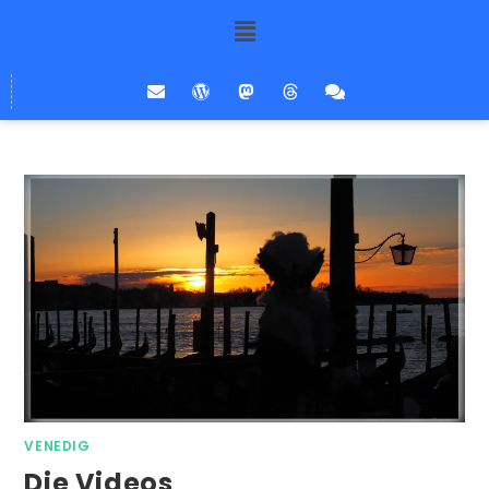
VENEDIG
Die Videos