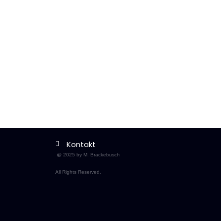
Kontakt
@ 2025 by M. Brackebusch
All Rights Reserved.