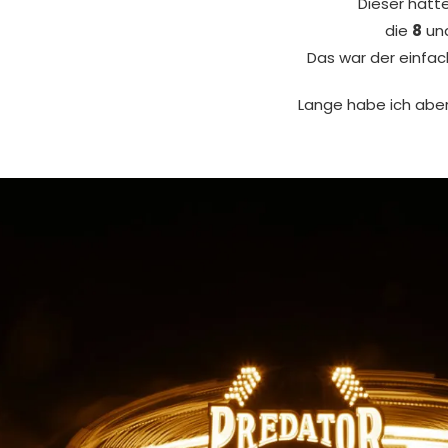
Dieser hatte
die
8
und
Das war der einfach
Lange habe ich aber