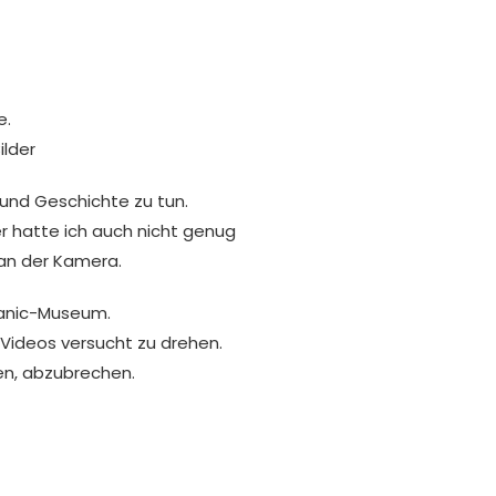
e.
lder
 und Geschichte zu tun.
ger hatte ich auch nicht genug
 an der Kamera.
itanic-Museum.
ideos versucht zu drehen.
en, abzubrechen.